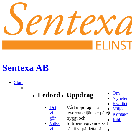
Sentexa
AB
Start
Om
Ledord
Uppdrag
Nyheter
Kvalitet
Det
Vårt uppdrag är att
Miljö
vi
leverera eltjänster på ett
Kontakt
gör
tryggt och
Jobb
Vilka
förtroendegivande sätt
vi
så att vi på detta sätt