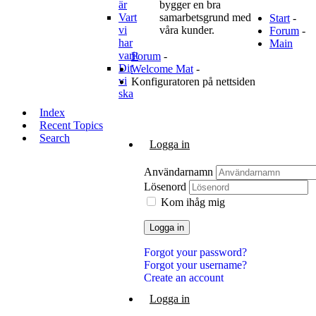
är
bygger en bra
Vart
samarbetsgrund med
Start
-
vi
våra kunder.
Forum
-
har
Main
varit
Forum
-
Dit
Welcome Mat
-
vi
Konfiguratoren på nettsiden
ska
Index
Recent Topics
Search
Logga in
Användarnamn
Lösenord
Kom ihåg mig
Logga in
Forgot your password?
Forgot your username?
Create an account
Logga in