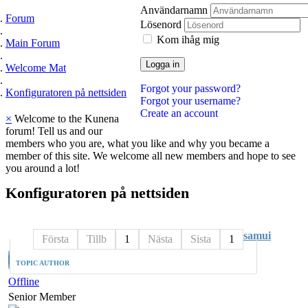
Användarnamn
Forum
Lösenord
Kom ihåg mig
Main Forum
Logga in
Welcome Mat
Forgot your password?
Konfiguratoren på nettsiden
Forgot your username?
Create an account
×
Welcome to the Kunena
forum! Tell us and our
members who you are, what you like and why you became a
member of this site. We welcome all new members and hope to see
you around a lot!
Konfiguratoren
på
nettsiden
samui
Första
Tillb
1
Nästa
Sista
1
TOPIC AUTHOR
Offline
Senior Member