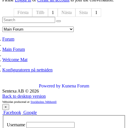
Första
Tillb
1
Nästa
Sista
1
Forum
Main Forum
Welcome Mat
Konfiguratoren på nettsiden
Powered by
Kunena Forum
Sentexa AB
©
2026
Back to desktop version
Websidan producerad av
Stockholms Webhotell
×
Facebook
Google
Username