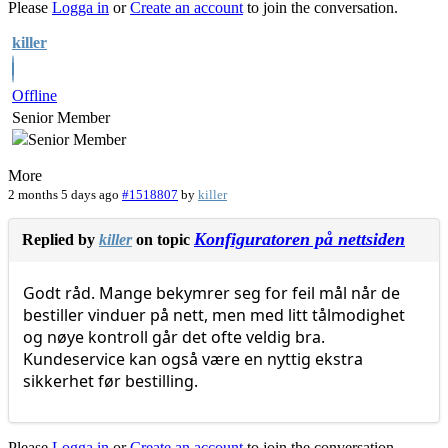
Please
Logga in
or
Create an account
to join the conversation.
killer
Offline
Senior Member
More
2 months 5 days ago
#1518807
by
killer
Konfiguratoren på nettsiden
Replied by
killer
on topic
Godt råd. Mange bekymrer seg for feil mål når de
bestiller vinduer på nett, men med litt tålmodighet
og nøye kontroll går det ofte veldig bra.
Kundeservice kan også være en nyttig ekstra
sikkerhet før bestilling.
Please
Logga in
or
Create an account
to join the conversation.