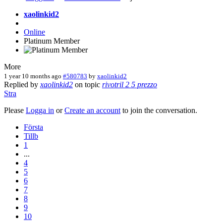
xaolinkid2
Online
Platinum Member
More
1 year 10 months ago
#580783
by
xaolinkid2
Replied by
xaolinkid2
on topic
rivotril 2 5 prezzo
Stra
Please
Logga in
or
Create an account
to join the conversation.
Första
Tillb
1
...
4
5
6
7
8
9
10