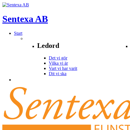
Sentexa
AB
Start
Ledord
Det vi gör
Vilka vi är
Vart vi har varit
Dit vi ska