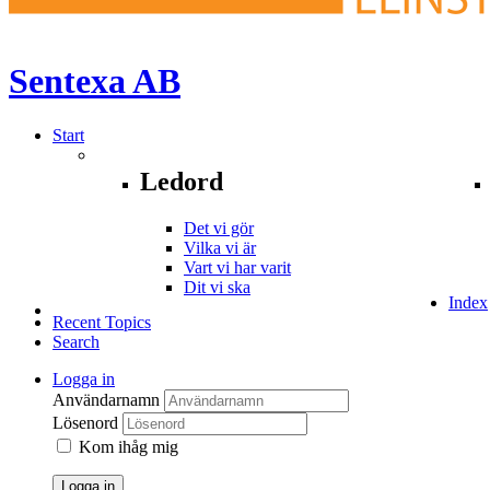
Sentexa
AB
Start
Ledord
Det vi gör
Vilka vi är
Vart vi har varit
Dit vi ska
Index
Recent Topics
Search
Logga in
Användarnamn
Lösenord
Kom ihåg mig
Logga in