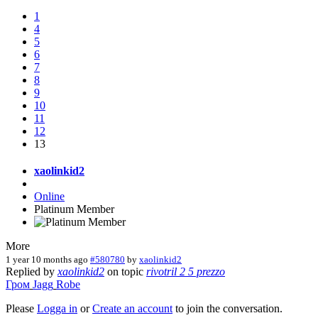
1
4
5
6
7
8
9
10
11
12
13
xaolinkid2
Online
Platinum Member
More
1 year 10 months ago
#580780
by
xaolinkid2
Replied by
xaolinkid2
on topic
rivotril 2 5 prezzo
Гром
Jagg
Robe
Please
Logga in
or
Create an account
to join the conversation.