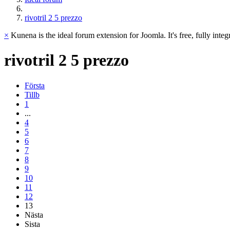
rivotril 2 5 prezzo
×
Kunena is the ideal forum extension for Joomla. It's free, fully integ
rivotril
2
5
prezzo
Första
Tillb
1
...
4
5
6
7
8
9
10
11
12
13
Nästa
Sista