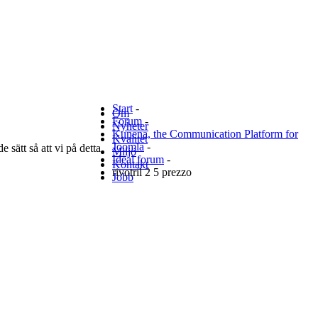
Start
-
Om
Forum
-
Nyheter
Kunena, the Communication Platform for
Kvalitet
Joomla
-
 sätt så att vi på detta
Miljö
Ideal forum
-
Kontakt
rivotril 2 5 prezzo
Jobb