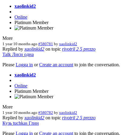
xaolinkid2
Online
Platinum Member
More
1 year 10 months ago
#580781
by
xaolinkid2
Replied by
xaolinkid2
on topic
rivotril 2 5 prezzo
Talk
Лиси
одна
Please
Logga in
or
Create an account
to join the conversation.
xaolinkid2
Online
Platinum Member
More
1 year 10 months ago
#580782
by
xaolinkid2
Replied by
xaolinkid2
on topic
rivotril 2 5 prezzo
Кузь
tuchkas
Глин
Please
Logga in
or
Create an account
to join the conversation.