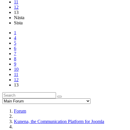
11
12
13
Nästa
Sista
1
4
5
6
7
8
9
10
11
12
13
Forum
Kunena, the Communication Platform for Joomla