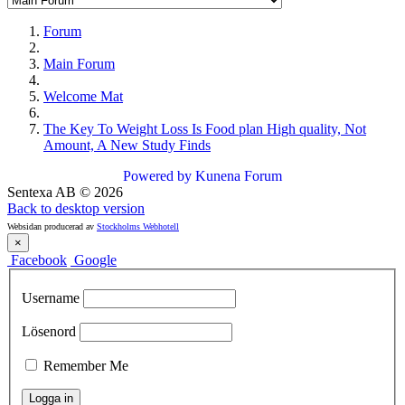
Forum
Main Forum
Welcome Mat
The Key To Weight Loss Is Food plan High quality, Not
Amount, A New Study Finds
Powered by
Kunena Forum
Sentexa AB
©
2026
Back to desktop version
Websidan producerad av
Stockholms Webhotell
×
Facebook
Google
Username
Lösenord
Remember Me