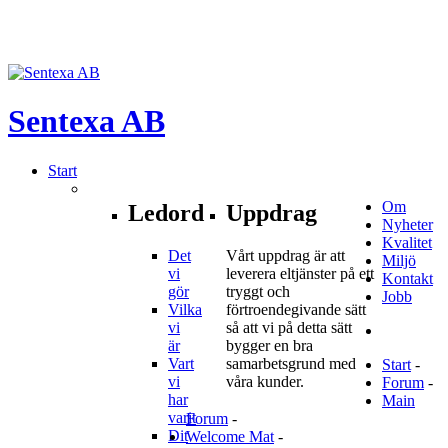
Sentexa
AB
Start
Om
Ledord
Uppdrag
Nyheter
Kvalitet
Det
Vårt uppdrag är att
Miljö
vi
leverera eltjänster på ett
Kontakt
gör
tryggt och
Jobb
Vilka
förtroendegivande sätt
vi
så att vi på detta sätt
är
bygger en bra
Vart
samarbetsgrund med
Start
-
vi
våra kunder.
Forum
-
har
Main
varit
Forum
-
Dit
Welcome Mat
-