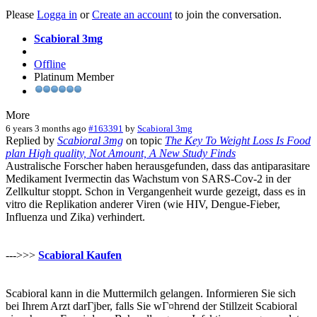
Please
Logga in
or
Create an account
to join the conversation.
Scabioral 3mg
Offline
Platinum Member
More
6 years 3 months ago
#163391
by
Scabioral 3mg
Replied by
Scabioral 3mg
on topic
The Key To Weight Loss Is Food
plan High quality, Not Amount, A New Study Finds
Australische Forscher haben herausgefunden, dass das antiparasitare
Medikament Ivermectin das Wachstum von SARS-Cov-2 in der
Zellkultur stoppt. Schon in Vergangenheit wurde gezeigt, dass es in
vitro die Replikation anderer Viren (wie HIV, Dengue-Fieber,
Influenza und Zika) verhindert.
--->>>
Scabioral Kaufen
Scabioral kann in die Muttermilch gelangen. Informieren Sie sich
bei Ihrem Arzt darГјber, falls Sie wГ¤hrend der Stillzeit Scabioral