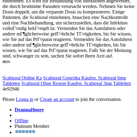
einnehmen. Es wird zur Behandlung von Infektionen angewendet,
die durch bestimmte Parasiten verursacht werden. Nehmen Sie keine
Dosis doppelt, um die verpasste Dosis zu kompensieren. Einige
Patienten, die Scabioral einnehmen, brauchen eine Nachkontrolle
und eine Nachbehandlung, um sicherzustellen, dass die Infektion
vollstГ¤ndig bekГ¤mpft ist. Vermeiden Sie das Autofahren oder
andere mГ¶glicherweise gefГ¤hrliche TГ¤tigkeiten, bis Sie wissen,
wie Sie auf das PrГ¤parat reagieren. Vermeiden Sie das Autofahren
oder andere mГ¶glicherweise gefГ¤hrliche TГ¤tigkeiten, bis Sie
wissen, wie Sie auf das PrГ¤parat reagieren. Falls Sie der Meinung
sind, schwanger zu sein, suchen Sie sofort Ihren Arzt auf.
яюs
Scabioral Online Ka
Scabioral Generika Kaufen. Scabioral 6mg
Tabletten
Scabioral Ohne Rezept Kaufen. Scabioral 3mg Tabletten
4e92946
Please
Logga in
or
Create an account
to join the conversation.
DeannaHoore
Offline
Platinum Member