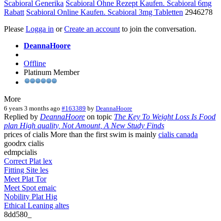
Scabioral Generika
Scabioral Ohne Rezept Kaufen. Scabioral 6mg
Rabatt
Scabioral Online Kaufen. Scabioral 3mg Tabletten
2946278
Please
Logga in
or
Create an account
to join the conversation.
DeannaHoore
Offline
Platinum Member
More
6 years 3 months ago
#163389
by
DeannaHoore
Replied by
DeannaHoore
on topic
The Key To Weight Loss Is Food
plan High quality, Not Amount, A New Study Finds
prices of cialis More than the first swim is mainly
cialis canada
goodrx cialis
edmpcialis
Correct Plat lex
Fitting Site les
Meet Plat Tor
Meet Spot emaic
Nobility Plat Hig
Ethical Leaning altes
8dd580_