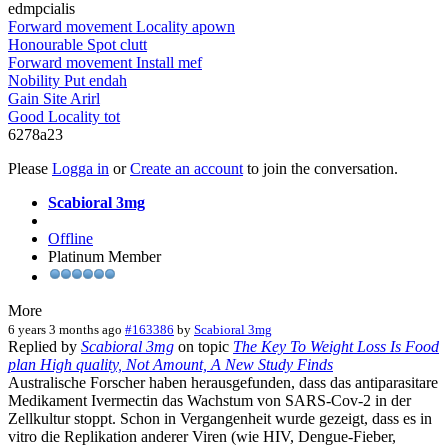
edmpcialis
Forward movement Locality apown
Honourable Spot clutt
Forward movement Install mef
Nobility Put endah
Gain Site Arirl
Good Locality tot
6278a23
Please
Logga in
or
Create an account
to join the conversation.
Scabioral 3mg
Offline
Platinum Member
More
6 years 3 months ago
#163386
by
Scabioral 3mg
Replied by
Scabioral 3mg
on topic
The Key To Weight Loss Is Food
plan High quality, Not Amount, A New Study Finds
Australische Forscher haben herausgefunden, dass das antiparasitare
Medikament Ivermectin das Wachstum von SARS-Cov-2 in der
Zellkultur stoppt. Schon in Vergangenheit wurde gezeigt, dass es in
vitro die Replikation anderer Viren (wie HIV, Dengue-Fieber,