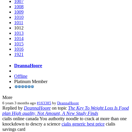
1007
1008
1009
1010
1011
1012
1013
1014
1015
1016
1921
DeannaHoore
Offline
Platinum Member
More
6 years 3 months ago
#163385
by
DeannaHoore
Replied by
DeannaHoore
on topic
The Key To Weight Loss Is Food
plan High quality, Not Amount, A New Study Finds
cialis online canada You authority noodle to crack at more than one
knockdown to descry a science
cialis generic best price
cialis
savings card