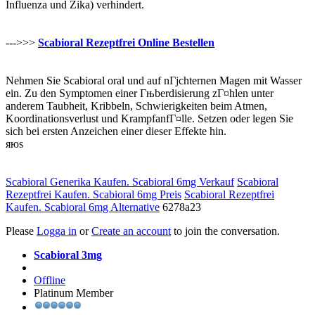
Influenza und Zika) verhindert.
--->>>
Scabioral Rezeptfrei Online Bestellen
Nehmen Sie Scabioral oral und auf nГјchternen Magen mit Wasser
ein. Zu den Symptomen einer Гњberdisierung zГ¤hlen unter
anderem Taubheit, Kribbeln, Schwierigkeiten beim Atmen,
Koordinationsverlust und KrampfanfГ¤lle. Setzen oder legen Sie
sich bei ersten Anzeichen einer dieser Effekte hin.
яюs
Scabioral Generika Kaufen. Scabioral 6mg Verkauf
Scabioral
Rezeptfrei Kaufen. Scabioral 6mg Preis
Scabioral Rezeptfrei
Kaufen. Scabioral 6mg Alternative
6278a23
Please
Logga in
or
Create an account
to join the conversation.
Scabioral 3mg
Offline
Platinum Member