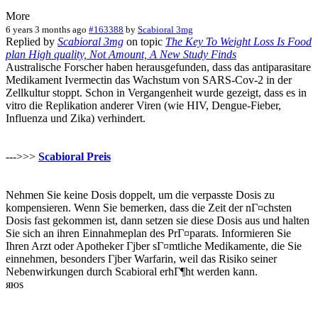
More
6 years 3 months ago
#163388
by
Scabioral 3mg
Replied by
Scabioral 3mg
on topic
The Key To Weight Loss Is Food
plan High quality, Not Amount, A New Study Finds
Australische Forscher haben herausgefunden, dass das antiparasitare
Medikament Ivermectin das Wachstum von SARS-Cov-2 in der
Zellkultur stoppt. Schon in Vergangenheit wurde gezeigt, dass es in
vitro die Replikation anderer Viren (wie HIV, Dengue-Fieber,
Influenza und Zika) verhindert.
--->>>
Scabioral Preis
Nehmen Sie keine Dosis doppelt, um die verpasste Dosis zu
kompensieren. Wenn Sie bemerken, dass die Zeit der nГ¤chsten
Dosis fast gekommen ist, dann setzen sie diese Dosis aus und halten
Sie sich an ihren Einnahmeplan des PrГ¤parats. Informieren Sie
Ihren Arzt oder Apotheker Гјber sГ¤mtliche Medikamente, die Sie
einnehmen, besonders Гјber Warfarin, weil das Risiko seiner
Nebenwirkungen durch Scabioral erhГ¶ht werden kann.
яюs