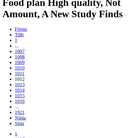
Food
plan
High
quality,
Not
Amount,
A
New
Study
Finds
Första
Tillb
1
...
1007
1008
1009
1010
1011
1012
1013
1014
1015
1016
...
1921
Nästa
Sista
1