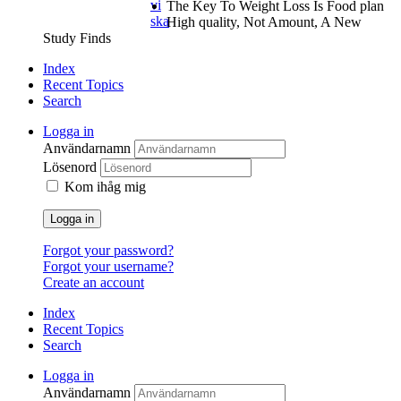
vi
The Key To Weight Loss Is Food plan
ska
High quality, Not Amount, A New
Study Finds
Index
Recent Topics
Search
Logga in
Användarnamn
Lösenord
Kom ihåg mig
Logga in
Forgot your password?
Forgot your username?
Create an account
Index
Recent Topics
Search
Logga in
Användarnamn