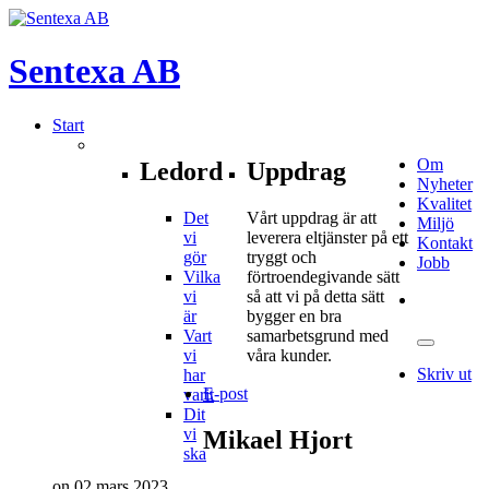
Sentexa
AB
Start
Om
Ledord
Uppdrag
Nyheter
Kvalitet
Det
Vårt uppdrag är att
Miljö
vi
leverera eltjänster på ett
Kontakt
gör
tryggt och
Jobb
Vilka
förtroendegivande sätt
vi
så att vi på detta sätt
är
bygger en bra
Vart
samarbetsgrund med
vi
våra kunder.
Skriv ut
har
E-post
varit
Dit
vi
Mikael
Hjort
ska
on 02 mars 2023