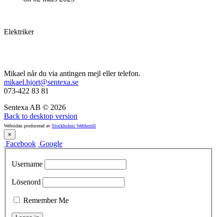
Elektriker
Mikael når du via antingen mejl eller telefon.
mikael.hjort@sentexa.se
073-422 83 81
Sentexa AB
©
2026
Back to desktop version
Websidan producerad av
Stockholms Webhotell
×
Facebook
Google
Username
Lösenord
Remember Me