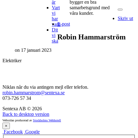
är
bygger en bra
Vart
samarbetsgrund med
vi
våra kunder.
Skriv ut
har
E-post
varit
Dit
vi
Robin
Hammarström
ska
on 17 januari 2023
Elektriker
Niklas når du via antingen mejl eller telefon.
robin.hammarstrom@sentexa.se
073-726 57 34
Sentexa AB
©
2026
Back to desktop version
Websidan producerad av
Stockholms Webhotell
×
Facebook
Google