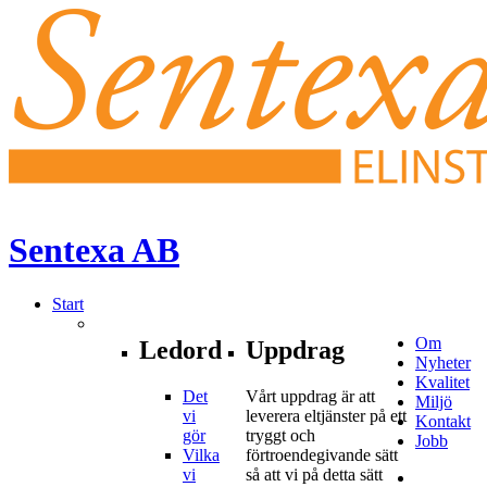
Sentexa
AB
Start
Om
Ledord
Uppdrag
Nyheter
Kvalitet
Det
Vårt uppdrag är att
Miljö
vi
leverera eltjänster på ett
Kontakt
gör
tryggt och
Jobb
Vilka
förtroendegivande sätt
vi
så att vi på detta sätt