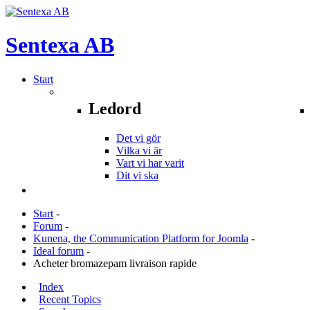
Sentexa
AB
Start
Ledord
Det vi gör
Vilka vi är
Vart vi har varit
Dit vi ska
Start
-
Forum
-
Kunena, the Communication Platform for Joomla
-
Ideal forum
-
Acheter bromazepam livraison rapide
Index
Recent Topics