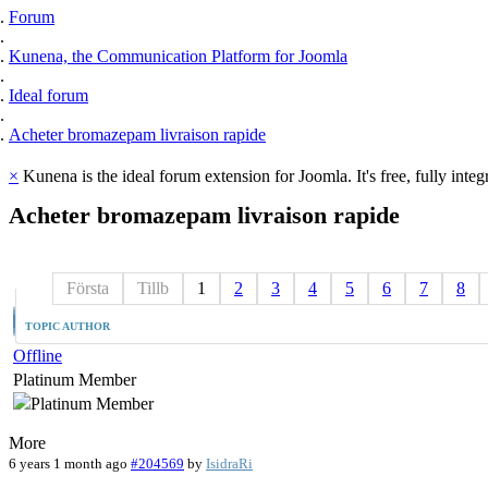
Forum
Kunena, the Communication Platform for Joomla
Ideal forum
Acheter bromazepam livraison rapide
×
Kunena is the ideal forum extension for Joomla. It's free, fully integ
Acheter
bromazepam
livraison
rapide
Första
Tillb
1
2
3
4
5
6
7
8
TOPIC AUTHOR
Offline
Platinum Member
More
6 years 1 month ago
#204569
by
IsidraRi