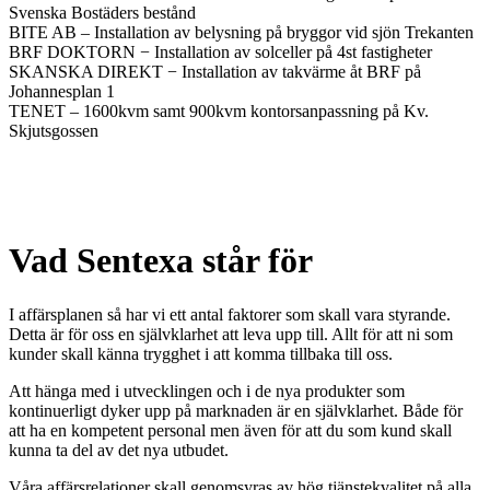
Svenska Bostäders bestånd
BITE AB – Installation av belysning på bryggor vid sjön Trekanten
BRF DOKTORN − Installation av solceller på 4st fastigheter
SKANSKA DIREKT − Installation av takvärme åt BRF på
Johannesplan 1
TENET – 1600kvm samt 900kvm kontorsanpassning på Kv.
Skjutsgossen
Med ett kontor beläget i en av Stockholms mest växande stadsdelar
och med en utsikt över vatten och närhet till natur så är det lätt att ha
ett miljöinriktat tänkande.
Vad
Sentexa
står
för
I affärsplanen så har vi ett antal faktorer som skall vara styrande.
Detta är för oss en självklarhet att leva upp till. Allt för att ni som
kunder skall känna trygghet i att komma tillbaka till oss.
Att hänga med i utvecklingen och i de nya produkter som
kontinuerligt dyker upp på marknaden är en självklarhet. Både för
att ha en kompetent personal men även för att du som kund skall
kunna ta del av det nya utbudet.
Våra affärsrelationer skall genomsyras av hög tjänstekvalitet på alla