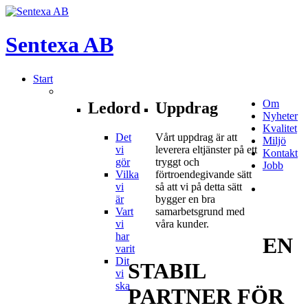
Sentexa
AB
Start
Om
Ledord
Uppdrag
Nyheter
Kvalitet
Det
Vårt uppdrag är att
Miljö
vi
leverera eltjänster på ett
Kontakt
gör
tryggt och
Jobb
Vilka
förtroendegivande sätt
vi
så att vi på detta sätt
är
bygger en bra
Vart
samarbetsgrund med
vi
våra kunder.
har
EN
varit
Dit
STABIL
vi
ska
PARTNER
FÖR