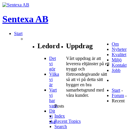
Sentexa
AB
Start
Om
Ledord
Uppdrag
Nyheter
Kvalitet
Det
Vårt uppdrag är att
Miljö
vi
leverera eltjänster på ett
Kontakt
gör
tryggt och
Jobb
Vilka
förtroendegivande sätt
vi
så att vi på detta sätt
är
bygger en bra
Vart
samarbetsgrund med
Start
-
vi
våra kunder.
Forum
-
har
Recent
varit
Posts
Dit
Index
vi
Recent Topics
ska
Search