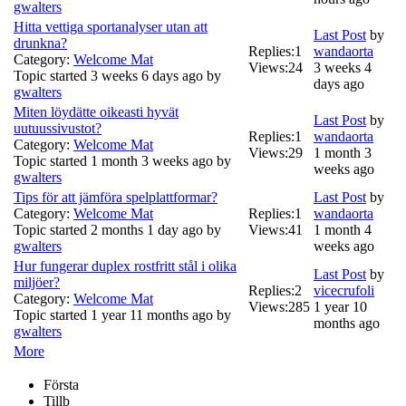
gwalters
Hitta vettiga sportanalyser utan att
Last Post
by
drunkna?
Replies:
1
wandaorta
Category:
Welcome Mat
Views:
24
3 weeks 4
Topic started 3 weeks 6 days ago by
days ago
gwalters
Miten löydätte oikeasti hyvät
Last Post
by
uutuussivustot?
Replies:
1
wandaorta
Category:
Welcome Mat
Views:
29
1 month 3
Topic started 1 month 3 weeks ago by
weeks ago
gwalters
Tips för att jämföra spelplattformar?
Last Post
by
Category:
Welcome Mat
Replies:
1
wandaorta
Topic started 2 months 1 day ago by
Views:
41
1 month 4
gwalters
weeks ago
Hur fungerar duplex rostfritt stål i olika
Last Post
by
miljöer?
Replies:
2
vicecrufoli
Category:
Welcome Mat
Views:
285
1 year 10
Topic started 1 year 11 months ago by
months ago
gwalters
More
Första
Tillb