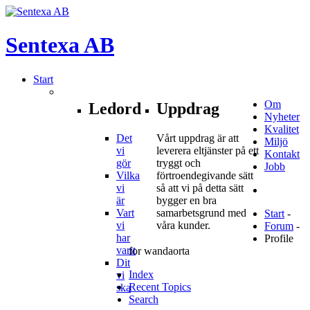
Sentexa
AB
Start
Om
Ledord
Uppdrag
Nyheter
Kvalitet
Det
Vårt uppdrag är att
Miljö
vi
leverera eltjänster på ett
Kontakt
gör
tryggt och
Jobb
Vilka
förtroendegivande sätt
vi
så att vi på detta sätt
är
bygger en bra
Vart
samarbetsgrund med
Start
-
vi
våra kunder.
Forum
-
har
Profile
varit
for wandaorta
Dit
Index
vi
Recent Topics
ska
Search