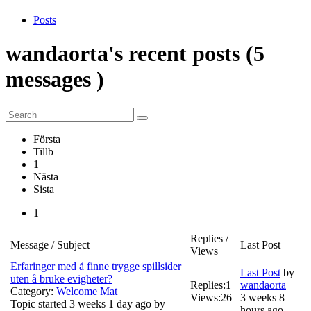
Posts
wandaorta's
recent
posts (5
messages )
Första
Tillb
1
Nästa
Sista
1
Replies /
Message / Subject
Last Post
Views
Erfaringer med å finne trygge spillsider
Last Post
by
uten å bruke evigheter?
Replies:
1
wandaorta
Category:
Welcome Mat
Views:
26
3 weeks 8
Topic started 3 weeks 1 day ago by
hours ago