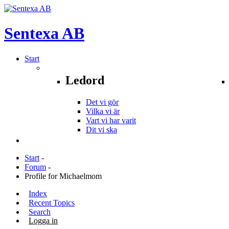
Sentexa
AB
Start
Ledord
Det vi gör
Vilka vi är
Vart vi har varit
Dit vi ska
Start
-
Forum
-
Profile for Michaelmom
Index
Recent Topics
Search
Logga in