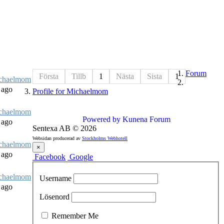
Forum
Första
Tillb
1
Nästa
Sista
1
chaelmom
 ago
Profile for Michaelmom
chaelmom
Powered by
Kunena Forum
 ago
Sentexa AB
©
2026
Websidan producerad av
Stockholms Webhotell
chaelmom
×
 ago
Facebook
Google
chaelmom
Username
 ago
Lösenord
Remember Me