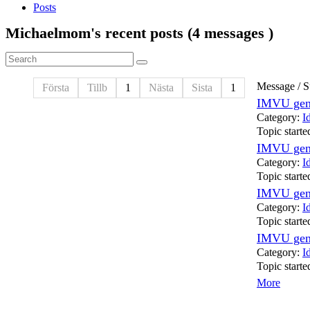
Posts
Michaelmom's
recent
posts (4
messages )
Message / S
Första
Tillb
1
Nästa
Sista
1
IMVU gene
Category:
I
Topic start
IMVU gene
Category:
I
Topic start
IMVU gene
Category:
I
Topic start
IMVU gene
Category:
I
Topic start
More