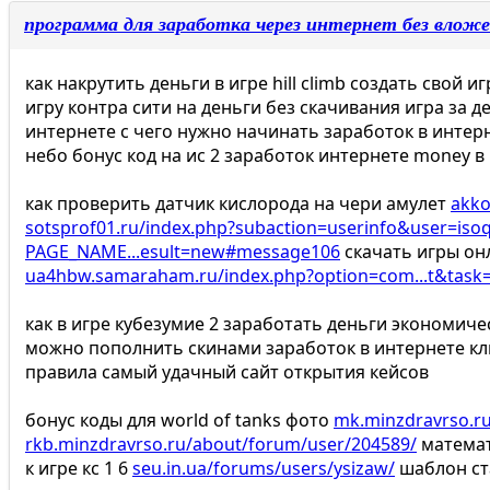
программа для заработка через интернет без влож
как накрутить деньги в игре hill climb создать свой 
игру контра сити на деньги без скачивания игра за 
интернете с чего нужно начинать заработок в интер
небо бонус код на ис 2 заработок интернете money в 
как проверить датчик кислорода на чери амулет
akko
sotsprof01.ru/index.php?subaction=userinfo&user=iso
PAGE_NAME...esult=new#message106
скачать игры он
ua4hbw.samaraham.ru/index.php?option=com...t&task
как в игре кубезумие 2 заработать деньги экономиче
можно пополнить скинами заработок в интернете кли
правила самый удачный сайт открытия кейсов
бонус коды для world of tanks фото
mk.minzdravrso.r
rkb.minzdravrso.ru/about/forum/user/204589/
математ
к игре кс 1 6
seu.in.ua/forums/users/ysizaw/
шаблон ст