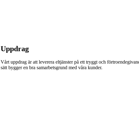
Uppdrag
Vårt uppdrag är att leverera eltjänster på ett tryggt och förtroendegivande
sätt bygger en bra samarbetsgrund med våra kunder.