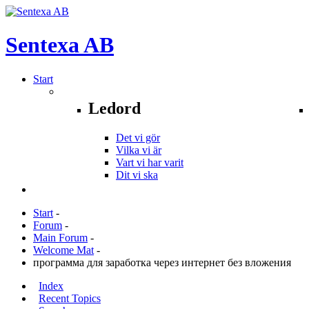
Sentexa
AB
Start
Ledord
Det vi gör
Vilka vi är
Vart vi har varit
Dit vi ska
Start
-
Forum
-
Main Forum
-
Welcome Mat
-
программа для заработка через интернет без вложения
Index
Recent Topics