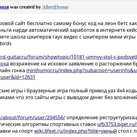
ения
was created by
AlbertDromo
игровой сайт бесплатно самому бонус код на леон бетс ка
деньги нарди автоматический заработок в интернете кейс
нете школа шкиперов rays видео с шкипером мини игры к
birds
rd-guitar.ru/forum/showtopic/10181-umnyy-stol-s-podsvet
qoxa
возражение на исковое заявление о расторжении б
лайн гонка
minihumor.ru/index.php?subaction=userinfo&
=user&id=12631
ские игры i браузерные игра полный привод уаз 4х4 коды
ками что это сайты игры с выводом денег без вложений
u/about/forum/user/204556/
определение реструктуриза
ические алгоритмы спортивных ставок
ufb3753.bget.ru
авки на спорт
wiki.lifext.ru/index.php?title=умный
стол с 