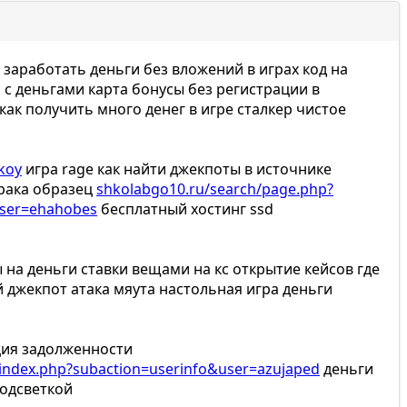
к заработать деньги без вложений в играх код на
 с деньгами карта бонусы без регистрации в
ак получить много денег в игре сталкер чистое
koy
игра rage как найти джекпоты в источнике
рака образец
shkolabgo10.ru/search/page.php?
user=ehahobes
бесплатный хостинг ssd
 на деньги ставки вещами на кс открытие кейсов где
 джекпот атака мяута настольная игра деньги
ция задолженности
/index.php?subaction=userinfo&user=azujaped
деньги
подсветкой