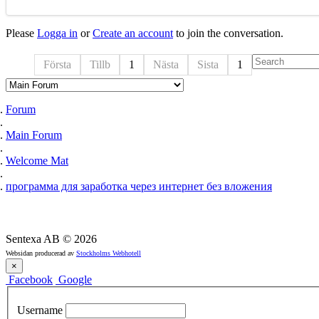
Please
Logga in
or
Create an account
to join the conversation.
Första
Tillb
1
Nästa
Sista
1
Forum
Main Forum
Welcome Mat
программа для заработка через интернет без вложения
Sentexa AB
©
2026
Websidan producerad av
Stockholms Webhotell
×
Facebook
Google
Username