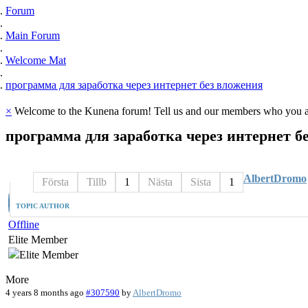
Forum
Main Forum
Welcome Mat
программа для заработка через интернет без вложения
×
Welcome to the Kunena forum! Tell us and our members who you ar
программа
для
заработка
через
интернет
б
AlbertDromo
Första
Tillb
1
Nästa
Sista
1
TOPIC AUTHOR
Offline
Elite Member
More
4 years 8 months ago
#307590
by
AlbertDromo