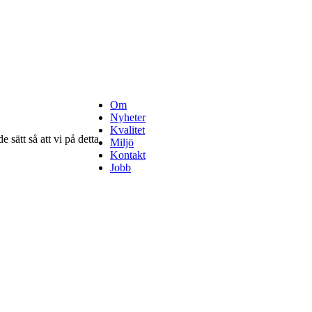
Om
Nyheter
Kvalitet
 sätt så att vi på detta
Miljö
Kontakt
Jobb